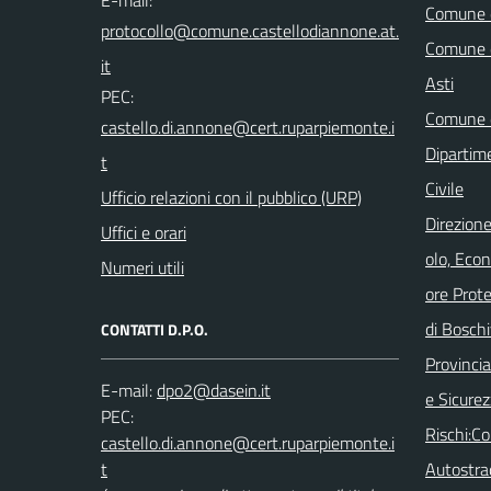
Comune d
Comune d
Asti
PEC:
Comune d
Dipartim
Civile
Ufficio relazioni con il pubblico (URP)
Direzione
Uffici e orari
olo, Eco
Numeri utili
ore Prot
di Boschi
CONTATTI D.P.O.
Provincia 
E-mail:
e Sicurez
PEC:
Rischi:C
Autostra