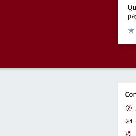
Qu
pa
Valut
Valu
Con