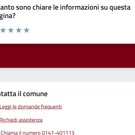
anto sono chiare le informazioni su questa
gina?
a da 1 a 5 stelle la pagina
ta 1 stelle su 5
Valuta 2 stelle su 5
Valuta 3 stelle su 5
Valuta 4 stelle su 5
Valuta 5 stelle su 5
tatta il comune
Leggi le domande frequenti
Richiedi assistenza
Chiama il numero 0141-401113