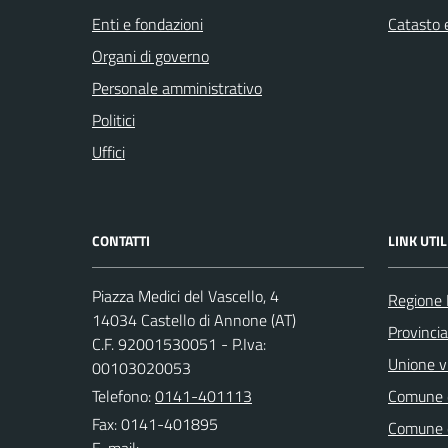
Enti e fondazioni
Catasto e
Organi di governo
Personale amministrativo
Politici
Uffici
CONTATTI
LINK UTIL
Piazza Medici del Vascello, 4
Regione
14034 Castello di Annone (AT)
Provincia
C.F. 92001530051 - P.Iva:
Unione vi
00103020053
Telefono:
0141-401113
Comune d
Fax: 0141-401895
Comune d
E-mail: