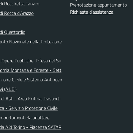
i Rocchetta Tanaro
Prenotazione appuntamento
Richiesta d'assistenza
i Rocca d'Arazzo
i Quattordio
ento Nazionale della Protezione
 Opere Pubbliche, Difesa del Su
nomia Montana e Foreste - Sett
ezione Civile e Sistema Antincen
vi (A.LB.)
di Asti - Area Edilizia, Trasporti
za - Servizio Protezione Civile
omportamenti da adottare
da A2I Torino - Piacenza SATAP