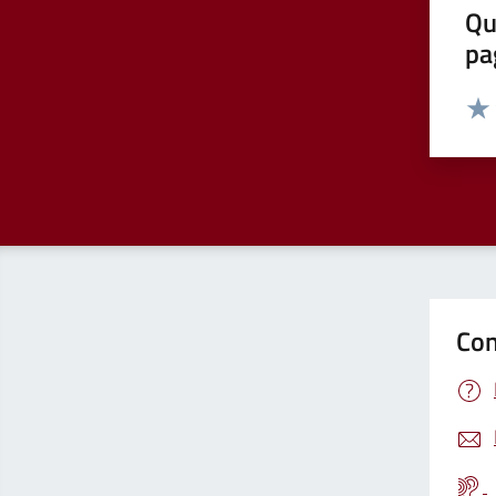
Qu
pa
Valut
Valu
Con