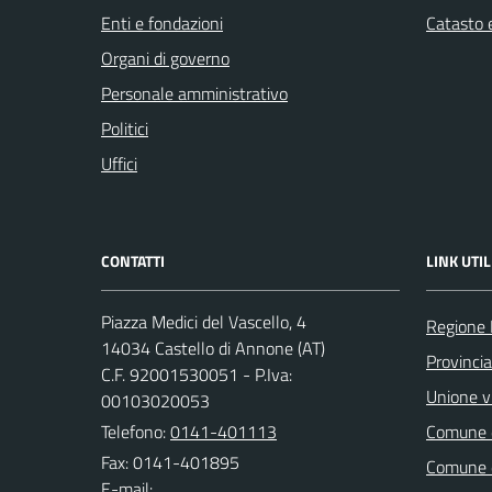
Enti e fondazioni
Catasto e
Organi di governo
Personale amministrativo
Politici
Uffici
CONTATTI
LINK UTIL
Piazza Medici del Vascello, 4
Regione
14034 Castello di Annone (AT)
Provincia
C.F. 92001530051 - P.Iva:
Unione vi
00103020053
Telefono:
0141-401113
Comune d
Fax: 0141-401895
Comune d
E-mail: