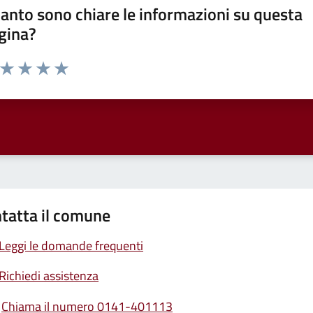
anto sono chiare le informazioni su questa
gina?
a da 1 a 5 stelle la pagina
ta 1 stelle su 5
Valuta 2 stelle su 5
Valuta 3 stelle su 5
Valuta 4 stelle su 5
Valuta 5 stelle su 5
tatta il comune
Leggi le domande frequenti
Richiedi assistenza
Chiama il numero 0141-401113