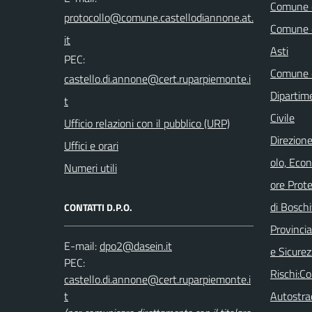
Comune d
Comune d
Asti
PEC:
Comune d
Dipartim
Civile
Ufficio relazioni con il pubblico (URP)
Direzione
Uffici e orari
olo, Eco
Numeri utili
ore Prot
di Boschi
CONTATTI D.P.O.
Provincia 
E-mail:
e Sicurez
PEC:
Rischi:C
Autostra